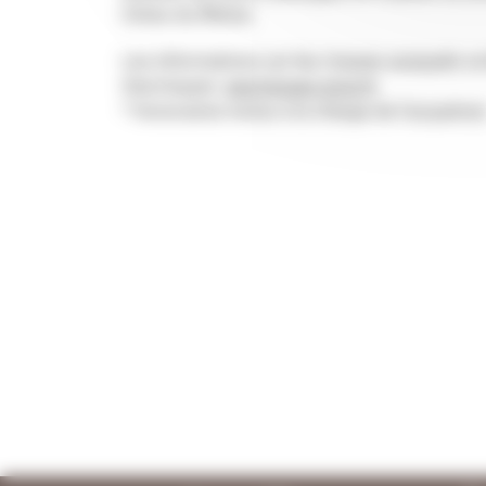
Côtes du Rhône.
Les informations sur les risques auxquels ce
Géorisques:
georisques.gouv.fr
* Honoraires inclus à la charge de l’acquéreu