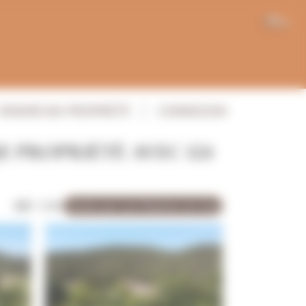
FR
VENDRE MA PROPRIÉTÉ
CONNEXION
 PROPRIÉTÉ AVEC 124
RÉF: 1191
Vendu par Les Chemins du Sud