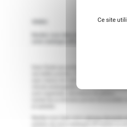
Ce site uti
VENDU
Rendez-vous dans notre
rubrique demande
notre catalogue off-market ou similaire à c
Dans l’Aude aux portes de la Cité de Carcass
ses belles prairies, 2 hectares de vignes, bois
avec maison de maître, logements des gardien
viticole aménageable. Cette propriété accuei
sont organisées, abondance de gibiers.
L’achat de ce domaine permet de posséder un
et sérénité.
Rendez-vous dans notre
rubrique demande 
acheter, de notre catalogue off-market ou si