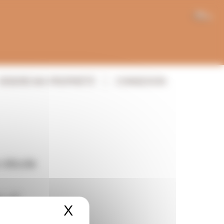
FR
VENDRE MA PROPRIÉTÉ
CONNEXION
viticole
LIÉ
X
Masquer le bandeau de