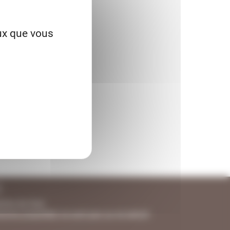
eux que vous
l
emins du Sud.
aines propriétés ne sont pas ou ne seront