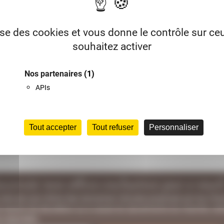
Vous allez recevoir un email avec votre identifiant.
lise des cookies et vous donne le contrôle sur c
souhaitez activer
Nos partenaires
(1)
APIs
Tout accepter
Tout refuser
Personnaliser
ecevoir nos offres exclusives par e-mai
 site est une vitrine des domaines viticoles proposés par les Ch
r soucis de discrétion ou à cause du dynamisme du marché, cert
s exposées.