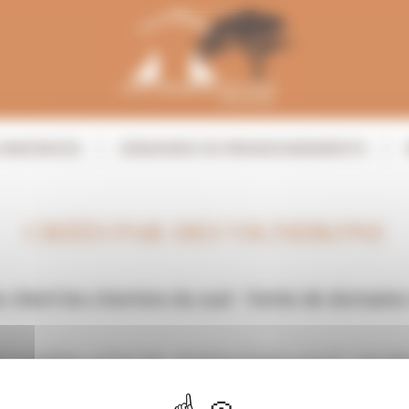
ANNONCES
DEMANDE DE RENSEIGNEMENTS
CRÉÉS PAR DES VIGNERONS
client les chemins du sud - Vente de domaine 
CUPÉRATION IDENTIFIANT OUB