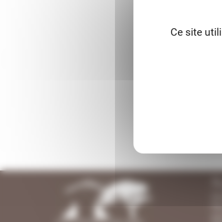
Ce site uti
R
Ce
Pa
pa