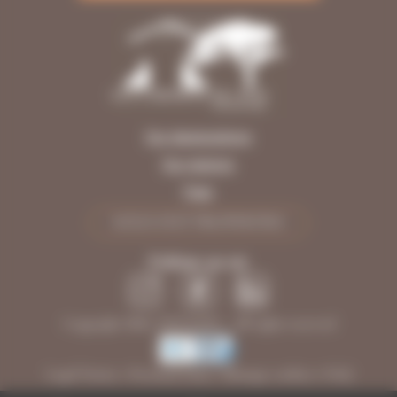
Our designations
Our regions
Fees
SOLD OUT PROPERTIES
Follow us on
Copyright 2026, INFOLIEN - All rights reserved
Legal Notice
•
Personal Data
•
Manage cookies
•
FAQ