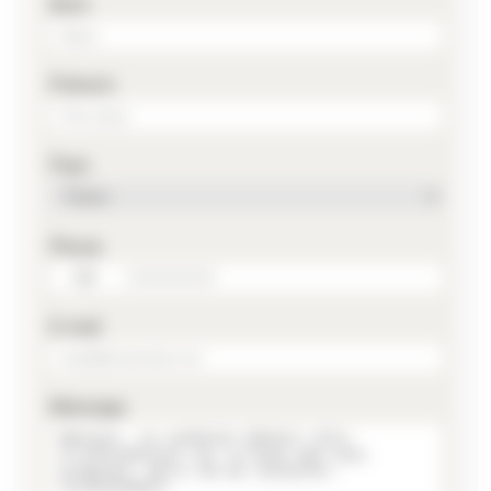
Nom
Prénom
Pays
Phone
E-mail
Message