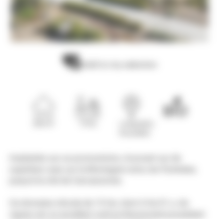
Add to my selection
300 m²
15 ha
Languedoc-
Roussillon
Implantés sur un promontoire, s’ouvrant sur de
superbes vues sur la Montagne noire, les Pyrénées,
jusqu'à la cité de Carcassonne.
Ce domaine viticole de 15 Ha. dont 4 Ha 51 a. de
vignes est un excellent outil professionnel possédant