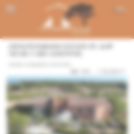
Panneau de gestion des cookies
EN
OENOTOURISM ESTATE IN AOP
NEAR CARCASSONNE.
WINE-FARMING ESTATES
1 150 000 € *
REF: 1311
11 Photo(s)