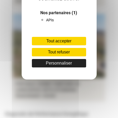
Occitanie
Nos partenaires
(1)
APIs
Tout accepter
Tout refuser
Personnaliser
FOR SALE: HOBBY VINEYARD IN
LANGUEDOC WITH STUNNING
PANORAMIC VIEWS
Diagnostic de Performance Energétique