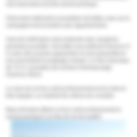
une importante activité oenotouristique.
Charmants bâtiments possédant de belles vues sur la
campagne environnante avec appartements.
Cave de vinification semi enterrée avec réception
gravitaire possible. Une belle sous plafond d'environ 5
m avec des poutres apparentes et une passerelle en
inox permettant le pigeage manuel. Le chai à barrique,
de 10 m², possède une surface d'entreposage
d'environ 40m2.
La cave est un bon outil professionnel en bon état et
bien équipé. Le matériel de culture est complet.
Beau domaine alliant un bon outil professionnel et
oenotouristique à un lieu de vie de qualité.