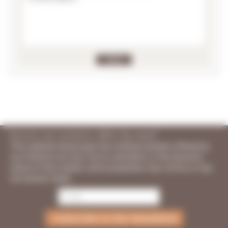
Receive our exclusive offers by email
This website showcases the vineyard estates offered by
Les Chemins du Sud. Due to discretion or the dynamic
nature of the market, some properties may not be or may
not remain listed.