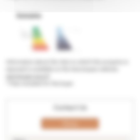
Domaine
Information about the risks to which this property is
exposed is available on the Georisques website.
georisques.gouv.fr
* Fees included for the buyer.
Contact Us
Phone