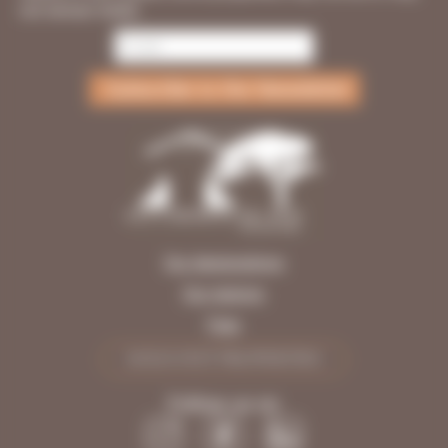
not remain listed.
Our designations
Our regions
Fees
SOLD OUT PROPERTIES
Follow us on