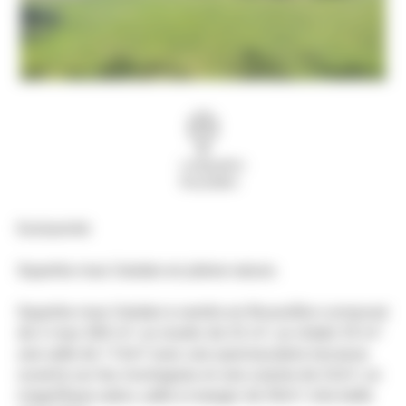
Languedoc-
Roussillon
Exclusivité
Superbe mas Catalan en pleine nature.
Superbe mas Catalan à vendre en Roussillon composé
de 2 mas 380 m², un studio de 32 m², un chalet 35 m²
une salle de 116m² avec une spectaculaire terrasse
ouverte sur les montagnes et une cuisine de 22m², un
magnifique salon, salle à manger de 50m², très belle