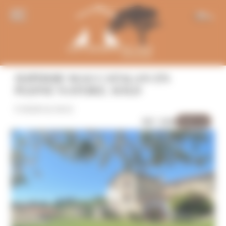
Panneau de gestion des cookies
EN
SUPERBE MAS CATALAN EN
PLEINE NATURE. SOLD
FARMS & MAS
Sold out
REF: 5300
10 Photo(s)