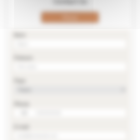
Contact Us
Phone
Nom
Prénom
Pays
Phone
E-mail