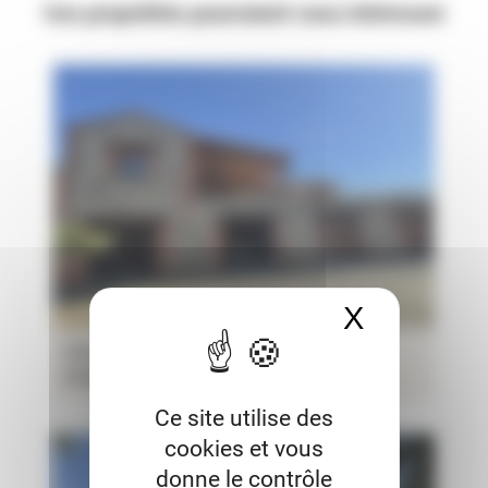
Ces propriétés pourraient vous intéresser
X
Masquer 
FOR SALE MAS WITH 80 HA BASED IN
PYRENEES ORIENTALES
Ce site utilise des
cookies et vous
donne le contrôle