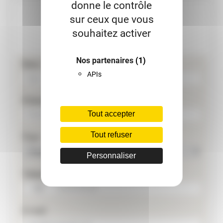
donne le contrôle
Nous Contacter
sur ceux que vous
souhaitez activer
Téléphone
Nos partenaires
(1)
Nom
APIs
Prénom
Tout accepter
Tout refuser
Pays
Personnaliser
Téléphone
E-mail