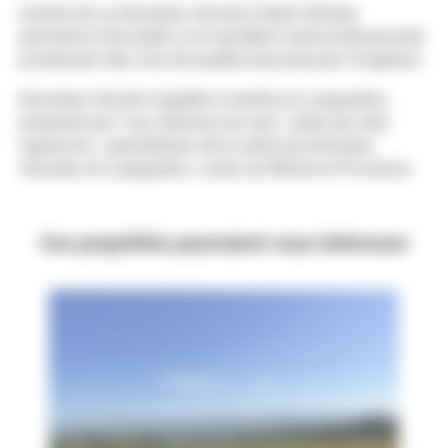
L'achat de ce domaine viticole à Saint-Chinian
permettra d'accéder à un excellent outil professionnel
produisant des vins de qualité sécurisé par l'irrigation.
Domaine viticole irrigable à vendre en Languedoc,
présenté par "Les chemins du sud", créés par des
vignerons., spécialistes de la vente de domaine
viticoles en Languedoc, cotes du Rhône et Provence.
Ces propriétés pourraient vous intéresser