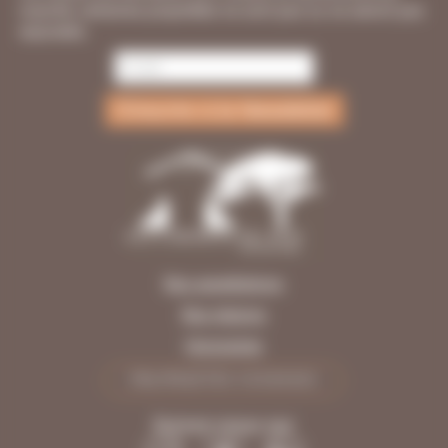
marché, certaines propriétés ne sont pas ou ne seront pas
exposées.
Nos appellations
Nos régions
Honoraires
PROPRIÉTÉS VENDUES
Suivez-nous sur