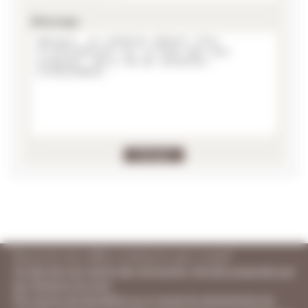
Message
Recevoir nos offres exclusives par e-mail
Ce site est une vitrine des domaines viticoles proposés par
les Chemins du Sud.
Par soucis de discrétion ou à cause du dynamisme du