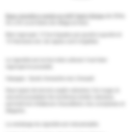
Beau vignoble à vendre en AOP Saint-Chinian
de 25Ha
02 a 53 ca en biens de village en îlots.
Bien regroupé, 12 ha irriguées par goutte à goutte et
19 Hectares env. de vignes sont irrigables
Le vignoble est en bon état cultural. Il est bien
regroupé et possède.
Cépages : Syrah, Grenache noir, Cinsault.
Deux types de terroirs argilo-calcaires, l’un rouge, le
second possédant de nombreux éclats calcaires,
permettront d'élaborer d'excellents vins complexes et
élégants.
La vendange du vignoble est mécanisable.