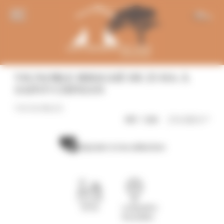
Panneau de gestion des cookies
FR
VIGNOBLE IRRIGUÉ DE 25 HA À
SAINT-CHINIAN
VIGNOBLES
216 000 € *
RÉF: 1285
Ajouter à ma sélection
26 ha
Languedoc-
Roussillon