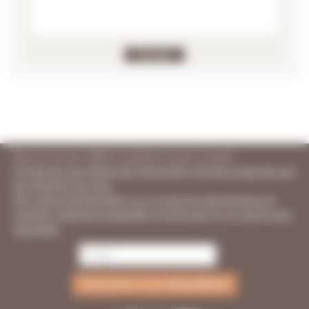
Recevoir nos offres exclusives par e-mail
Ce site est une vitrine des domaines viticoles proposés par
les Chemins du Sud.
Par soucis de discrétion ou à cause du dynamisme du
marché, certaines propriétés ne sont pas ou ne seront pas
exposées.