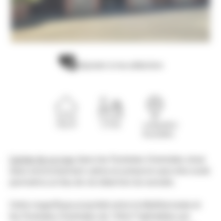
Ajouter à ma sélection
150 m²
2.5 ha
Languedoc-
Roussillon
L’achat de ce mas
dans les Pyrénées Orientales situé
dans environnement calme et préservé sans être isolé
permettra un lieu de vie idéal loin du tumulte.
Cette magnifique propriété entre la Méditerranée et
les Pyrénées Orientales de 150m² habitables est