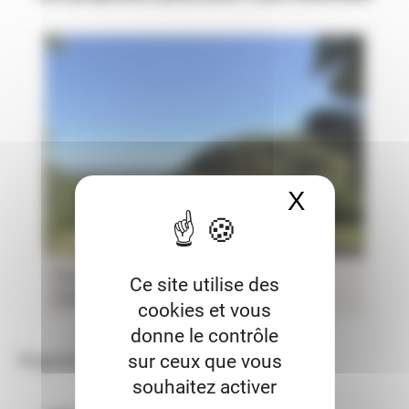
X
Masquer 
Proche de la Mer Méditerranée, Mas
Ce site utilise des
Catalan sur 44 ha
cookies et vous
donne le contrôle
sur ceux que vous
Diagnostic de Performance Energétique
souhaitez activer