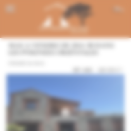
Panneau de gestion des cookies
FR
MAS A VENDRE DE 2HA 50 DANS
LES PYRENEES ORIENTALES
FERMES & MAS
680 000 € *
RÉF: 6002
10 photos