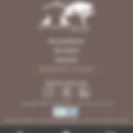
Nos appellations
Nos régions
Honoraires
PROPRIÉTÉS VENDUES
Suivez-nous sur
Copyright 2026, INFOLIEN - Tous droits réservés.
Mentions légales
•
Données personnelles
•
Gérer les cookies
•
FAQ